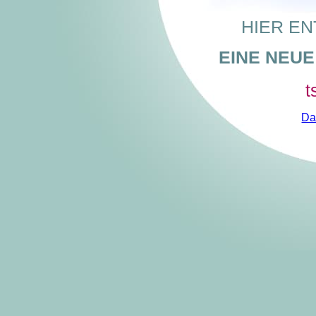
HIER EN
EINE NEU
t
Da